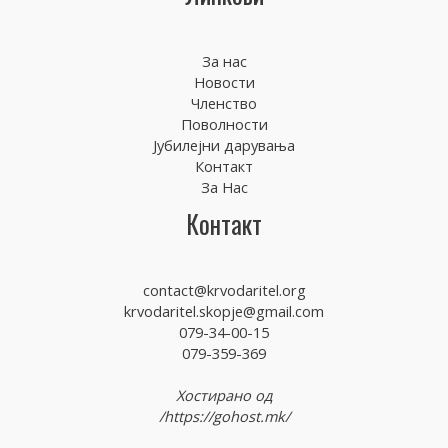
За нас
Новости
Членство
Поволности
Јубилејни дарувања
Контакт
За Нас
Контакт
contact@krvodaritel.org
krvodaritel.skopje@gmail.com
079-34-00-15
079-359-369
Хостирано од
/https://gohost.mk/