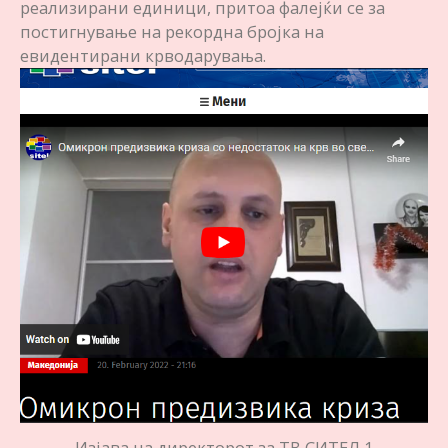
реализирани единици, притоа фалејќи се за
постигнување на рекордна бројка на
евидентирани крводарувања.
Изјава на директорот за ТВ СИТЕЛ 1