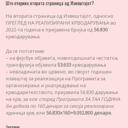
Што открива втората страница од Извештајот?
На втората страница од Извештајот, односно
ПРЕГЛЕД НА РЕАЛИЗИРАНИ КРВОДАРУВАЊА во
2022-та година е пријавена бројка од
56.830
крводарувања.
Да се потсетиме:
– на фејсбук објавата, новогодишната честитка,
трансфузија објавила
53.633
крводарувања
– невладината во црвено, во својот годишен
извештај за реализација на Програмата за
организирање и унапредување на
крводарителството, пријавила 56.830 дарувања
на крв, за кои
според Програмата ЗА ТАА ГОДИНА
би добила по 160 денари за секоја реализирана
единица крв
, или
56.830х160=9.092.800 денари.
Заклучок