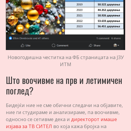
Новогодишна честитка на ФБ страницата на ЈЗУ
ИТМ
Што воочивме на прв и летимичен
поглед?
Бидејќи ние не сме обични следачи на објавите,
ние ги студираме и анализираме, па воочивме,
односно се сетивме дека и
директорот имаше
изјава за ТВ СИТЕЛ
во која кажа бројка на