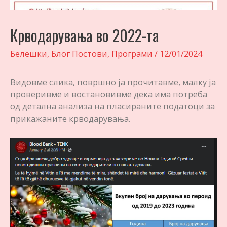
Крводарувања во 2022-та
Белешки
,
Блог Постови
,
Програми
/
12/01/2024
Видовме слика, површно ја прочитавме, малку ја
проверивме и востановивме дека има потреба
од детална анализа на пласираните податоци за
прикажаните крводарувања.