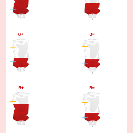
0+
0=
B+
B=