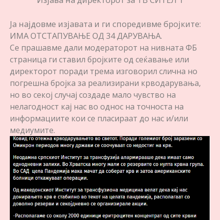
Ја најдовме изјавата и ги споредивме бројките:
ИМА ОТСТАПУВАЊЕ ОД 34 ДАРУВАЊА.
Се прашавме дали модераторот на нивната ФБ
страница ги ставил бројките од сеќавање или
директорот поради трема изговорил слична но
погрешна бројка за реализирани крводарувања,
но во секој случај создаде мало чувство на
нелагодност кај нас во однос на точноста на
информациите кои се пласираат до нас и/или
медиумите.