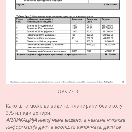
ПОУК 22-3
Како што може да видите, планирани беа околу
375 илјади денари.
АПЛИКАЦИЈА никој нема
видено
, а немаме никаква
информација дали е воопшто започната, дали се