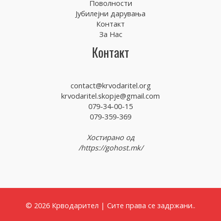
Поволности
Јубилејни дарувања
Контакт
За Нас
Контакт
contact@krvodaritel.org
krvodaritel.skopje@gmail.com
079-34-00-15
079-359-369
Хостирано од
/https://gohost.mk/
© 2026 Крводарител | Сите права се задржани..