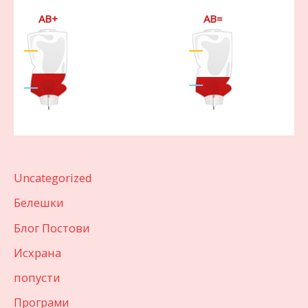
AB+
AB=
Uncategorized
Белешки
Блог Постови
Исхрана
попусти
Програми