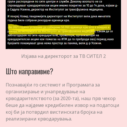
Изјава на директорот за ТВ СИТЕЛ 2
Што направивме?
Познавајќи го системот и Програмата за
организирање и унапредување на
крводарителството (за 2020-та), наш прв чекор
беше да најдеме кредибилен извор на податоци
кој би ја потврдил вистинската бројка на
реализирани крводарувања.