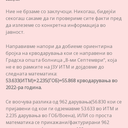
Ние не брзаме со заклучоци. Никогаш, бидејќи
секогаш сакаме да ги провериме сите факти пред
да излеземе со конкретна информација во
јавност.
Направивме напори да добиеме ориентирна
бројка на крводарувања кои се направени во
Градска општа болница „8-ми Септември“, која
не е во рамките на ЈЗУ ИТМ и дојдовме до
следната математика:
53.633(ИТМ)+2.235(ГОБ)=55.868 крводарувања во
2022-ра година.
Се воочува разлика од 962 дарувања(56.830 кои се
пријавени од кои ги одземавме 53.633 во ИТМ и
2.235 дарувања во ГОБ/Воена), ИЛИ со проста
математика се прикажани/фактурирани 962