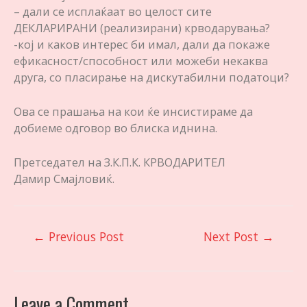
– дали се исплаќаат во целост сите
ДЕКЛАРИРАНИ (реализирани) крводарувања?
-кој и каков интерес би имал, дали да покаже
ефикасност/способност или можеби некаква
друга, со пласирање на дискутабилни податоци?
Ова се прашања на кои ќе инсистираме да
добиеме одговор во блиска иднина.
Претседател на З.К.П.К. КРВОДАРИТЕЛ
Дамир Смајловиќ.
Post
←
Previous Post
Next Post
→
navigation
Leave a Comment