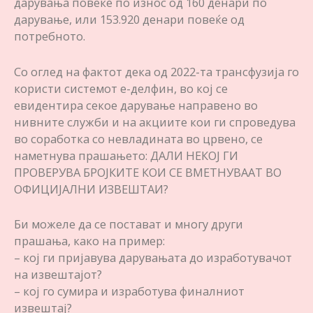
дарувања повеќе по износ од 160 денари по
дарување, или 153.920 денари повеќе од
потребното.
Со оглед на фактот дека од 2022-та трансфузија го
користи системот е-делфин, во кој се
евидентира секое дарување направено во
нивните служби и на акциите кои ги спроведува
во соработка со невладината во црвено, се
наметнува прашањето: ДАЛИ НЕКОЈ ГИ
ПРОВЕРУВА БРОЈКИТЕ КОИ СЕ ВМЕТНУВААТ ВО
ОФИЦИЈАЛНИ ИЗВЕШТАИ?
Би можеле да се постават и многу други
прашања, како на пример:
– кој ги пријавува дарувањата до изработувачот
на извештајот?
– кој го сумира и изработува финалниот
извештај?