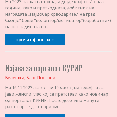
На 2023-та, каква-таква, и дојде крајот. И оваа
година, како и претходната, добитник на
наградата „Најдобар крводарител на град
Скопје“ беше “волонтер/мотиватор“(соработник)
на невладината во …
Среќна
прочитај повеќе »
Нова
2024-
та!
Изјава за порталот КУРИР
Белешки
,
Блог Постови
На 16.11.2023-та, околу 19 часот, на телефон се
јави женски глас кој се претстави како новинар
од порталот КУРИР. После десетина минути
разговор се договоривме …