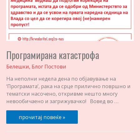
Програмирана катастрофа
Белешки
,
Блог Постови
На неполни недела дена по објавување на
‘Програмата’, рака на срце прилично површно и
тематски насочено, откривме нешто многу
невообичаено и загрижувачко! Вовед во …
Програмирана
прочитај повеќе »
катастрофа