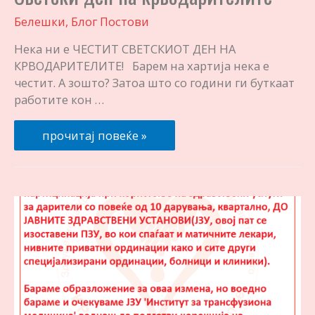
Белешки
,
Блог Постови
Нека ни е ЧЕСТИТ СВЕТСКИОТ ДЕН НА
КРВОДАРИТЕЛИТЕ! Барем на хартија нека е
честит. А зошто? Затоа што со години ги буткаат
работите кон …
Светски
прочитај повеќе »
ден
на
крводарителите