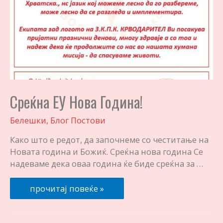
Среќна ЕУ Нова Година!
Белешки
,
Блог Постови
Како што е редот, да започнеме со честитање на
Новата година и Божиќ. Среќна нова година Се
надеваме дека оваа година ќе биде среќна за …
Среќна
прочитај повеќе »
ЕУ
Нова
Година!