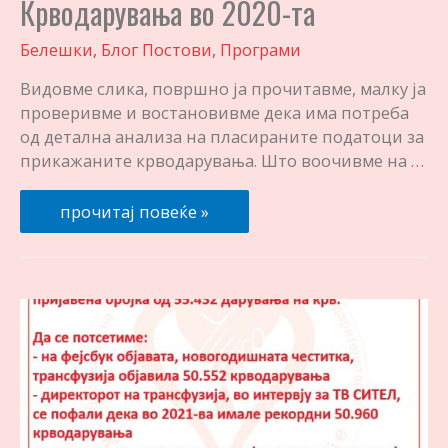
Крводарувања во 2020-та
Белешки
,
Блог Постови
,
Програми
Видовме слика, површно ја прочитавме, малку ја
проверивме и востановивме дека има потреба
од детална анализа на пласираните податоци за
прикажаните крводарувања. Што воочивме на …
Крводарувања
прочитај повеќе »
во
2020-
та