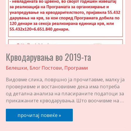
Крводарувања во 2019-та
Белешки
,
Блог Постови
,
Програми
Видовме слика, површно ја прочитавме, малку ја
проверивме и востановивме дека има потреба
од детална анализа на пласираните податоци за
прикажаните крводарувања. Што воочивме на …
Крводарувања
прочитај повеќе »
во
2019-
та