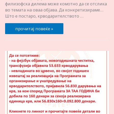
филизофска дилема може комотно да се отслика
во темата на оваа објава. Да конкретизираме…
Што е постаро, крводарителството …
Што
прочитај повеќе »
се
слави
на
17.03?