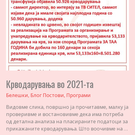
Крводарувања во 2021-та
Белешки
,
Блог Постови
,
Програми
Видовме слика, површно ја прочитавме, малку ја
проверивме и востановивме дека има потреба
од детална анализа на пласираните податоци за
прикажаните крводарувања. Што воочивме на …