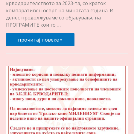
крводарителството за 2023-та, со краток
компаративен осврт на минатата година. И
денес продолжуваме со објавување на
ПРОГРАМИТЕ кои го …
Програма
прочитај повеќе »
за
2023-
та