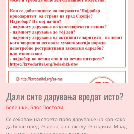
Дали сите дарувања вредат исто?
Белешки
,
Блог Постови
Се сеќавам на своето прво дарување на крв како
да беше пред 23 дена, а не околу 23 години. Млад
и наивен, средношколец кому му …