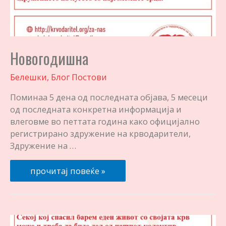
Новогодишна
Белешки
,
Блог Постови
Поминаа 5 дена од последната објава, 5 месеци
од последната конкретна информација и
влеговме во петтата година како официјално
регистрирано здружение на крводарители,
Здружение на …
Новогодишна
прочитај повеќе »