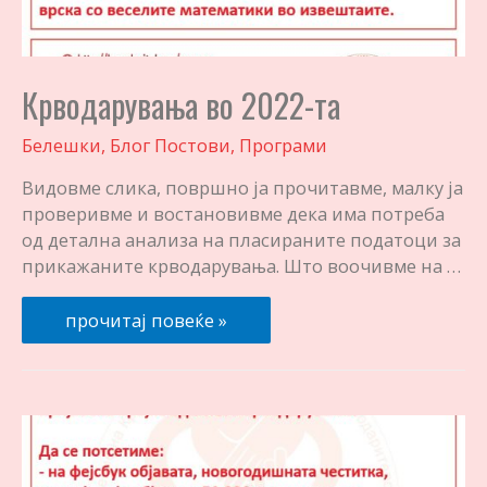
Крводарувања во 2022-та
Белешки
,
Блог Постови
,
Програми
Видовме слика, површно ја прочитавме, малку ја
проверивме и востановивме дека има потреба
од детална анализа на пласираните податоци за
прикажаните крводарувања. Што воочивме на …
Крводарувања
прочитај повеќе »
во
2022-
та