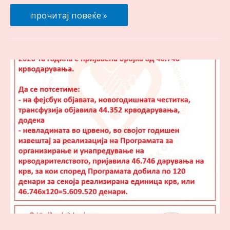
Крводарувања
прочитај повеќе »
во
2021-
та