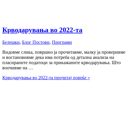
Крводарувања во 2022-та
Белешки
,
Блог Постови
,
Програми
Видовме слика, површно ја прочитавме, малку ја проверивме
и востановивме дека има потреба од детална анализа на
пласираните податоци за прикажаните крводарувања. Што
воочивме на …
Крводарувања во 2022-та
прочитај повеќе »