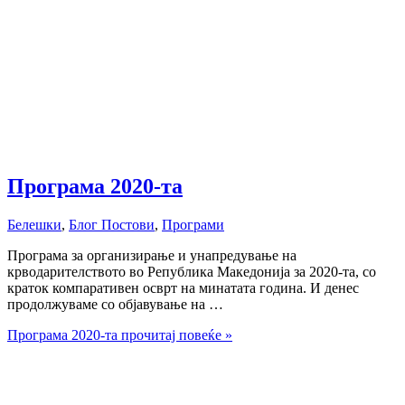
Програма 2020-та
Белешки
,
Блог Постови
,
Програми
Програмa за организирање и унапредување на
крводарителството во Република Македонија за 2020-та, со
краток компаративен осврт на минатата година. И денес
продолжуваме со објавување на …
Програма 2020-та
прочитај повеќе »