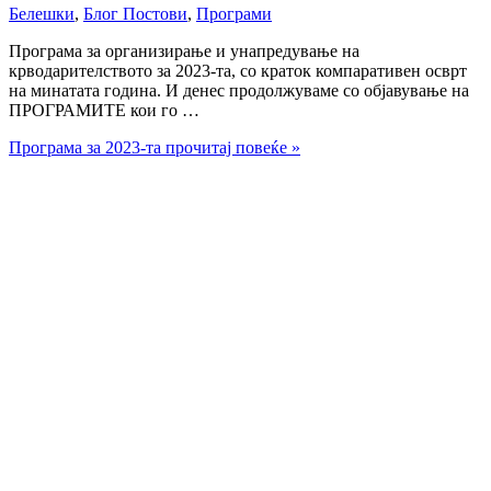
Белешки
,
Блог Постови
,
Програми
Програмa за организирање и унапредување на
крводарителството за 2023-та, со краток компаративен осврт
на минатата година. И денес продолжуваме со објавување на
ПРОГРАМИТЕ кои го …
Програма за 2023-та
прочитај повеќе »