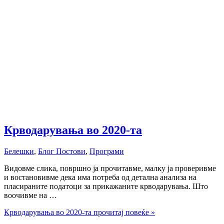
Крводарувања во 2020-та
Белешки
,
Блог Постови
,
Програми
Видовме слика, површно ја прочитавме, малку ја проверивме
и востановивме дека има потреба од детална анализа на
пласираните податоци за прикажаните крводарувања. Што
воочивме на …
Крводарувања во 2020-та
прочитај повеќе »