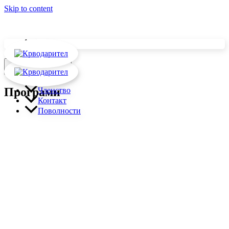
Skip to content
За нас
Новости
Main Menu
Програми
Членство
Контакт
Поволности