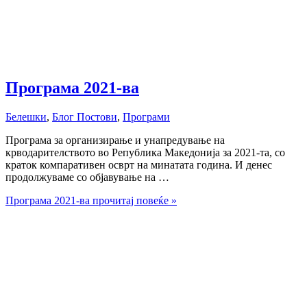
Програма 2021-ва
Белешки
,
Блог Постови
,
Програми
Програмa за организирање и унапредување на
крводарителството во Република Македонија за 2021-та, со
краток компаративен осврт на минатата година. И денес
продолжуваме со објавување на …
Програма 2021-ва
прочитај повеќе »