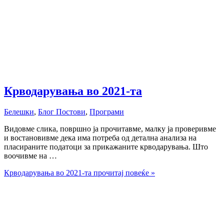
Крводарувања во 2021-та
Белешки
,
Блог Постови
,
Програми
Видовме слика, површно ја прочитавме, малку ја проверивме
и востановивме дека има потреба од детална анализа на
пласираните податоци за прикажаните крводарувања. Што
воочивме на …
Крводарувања во 2021-та
прочитај повеќе »