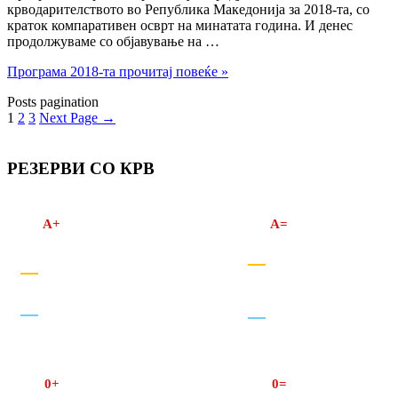
крводарителството во Република Македонија за 2018-та, со
краток компаративен осврт на минатата година. И денес
продолжуваме со објавување на …
Програма 2018-та
прочитај повеќе »
Posts pagination
1
2
3
Next Page
→
РЕЗЕРВИ СО КРВ
A+
A=
0+
0=