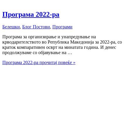
Програма 2022-ра
Белешки
,
Блог Постови
,
Програми
Програмa за организирање и унапредување на
крводарителството во Република Македонија за 2022-ра, со
краток компаративен осврт на минатата година. И денес
продолжуваме со објавување на …
Програма 2022-ра
прочитај повеќе »