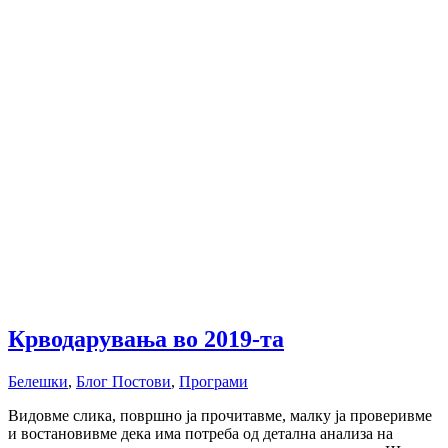
Крводарувања во 2019-та
Белешки
,
Блог Постови
,
Програми
Видовме слика, површно ја прочитавме, малку ја проверивме
и востановивме дека има потреба од детална анализа на