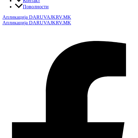
Контакт
Поволности
Апликација DARUVAJKRV.MK
Апликација DARUVAJKRV.MK