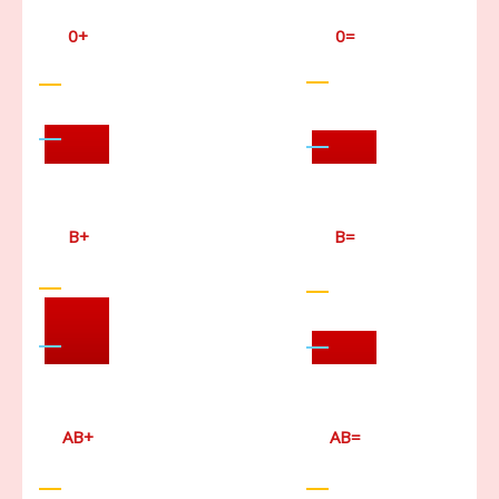
0+
0=
B+
B=
AB+
AB=