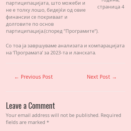
партиципацијата, што можеби и
страница 4
не е толку лошо, бидејќи од овие
финансии се покриваат и
долговите по основ
партиципација.(според “Програмите“).
Со тоа ја завршуваме анализата и компарацијата
на ‘Програмата’ за 2023-та и ланската.
Post
←
Previous Post
Next Post
→
navigation
Leave a Comment
Your email address will not be published.
Required
fields are marked
*