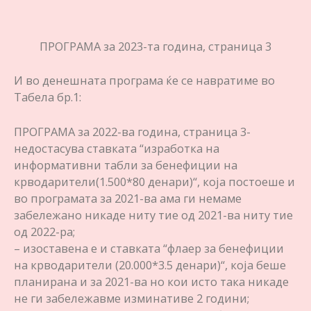
ПРОГРАМА за 2023-та година, страница 3
И во денешната програма ќе се навратиме во
Табела бр.1:
ПРОГРАМА за 2022-ва година, страница 3-
недостасува ставката “изработка на
информативни табли за бенефиции на
крводарители(1.500*80 денари)“, која постоеше и
во програмата за 2021-ва ама ги немаме
забележано никаде ниту тие од 2021-ва ниту тие
од 2022-ра;
– изоставена е и ставката “флаер за бенефиции
на крводарители (20.000*3.5 денари)“, која беше
планирана и за 2021-ва но кои исто така никаде
не ги забележавме изминативе 2 години;