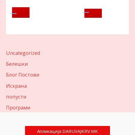
Uncategorized
Белешки
Блог Постови
Исхрана
попусти
Програми
Апликација DARUVAJKRV.MK