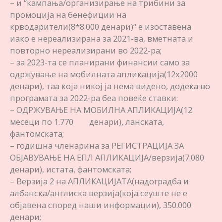
– и “кампања/организирање на трибини за
промоција на бенефиции на
крводарители(8*8.000 денари)“ е изоставена
иако е нереализирана за 2021-ва, вметната и
повторно нереализирани во 2022-ра;
– за 2023-та се планирани финансии само за
одржување на мобилната апликација(12х2000
денари), таа која никој ја нема видено, додека во
програмата за 2022-ра беа повеќе ставки:
– ОДРЖУВАЊЕ НА МОБИЛНА АПЛИКАЦИЈА(12
месеци по 1.770 денари), ланската,
фантомската;
– годишна членарина за РЕГИСТРАЦИЈА ЗА
ОБЈАВУВАЊЕ НА ЕПЛ АПЛИКАЦИЈА/верзија(7.080
денари), истата, фантомската;
– Верзија 2 на АПЛИКАЦИЈАТА(надоградба и
албанска/англиска верзија(која сеуште не е
објавена според наши информации), 350.000
денари;