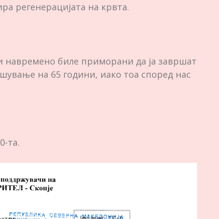
ира регенерацијата на крвта.
ои навремено биле приморани да ја завршат
шување на 65 години, иако тоа според нас
0-та.