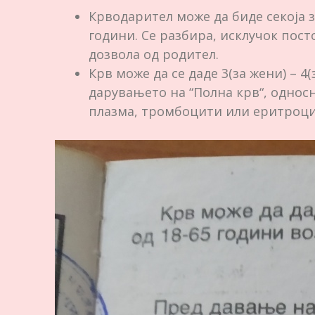
Крводарител може да биде секоја з
години. Се разбира, исклучок пост
дозвола од родител.
Крв може да се даде 3(за жени) – 4
дарувањето на “Полна крв“, однос
плазма, тромбоцити или еритроци