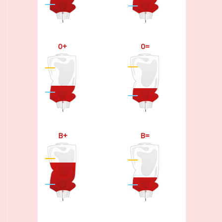
0+
0=
B+
B=