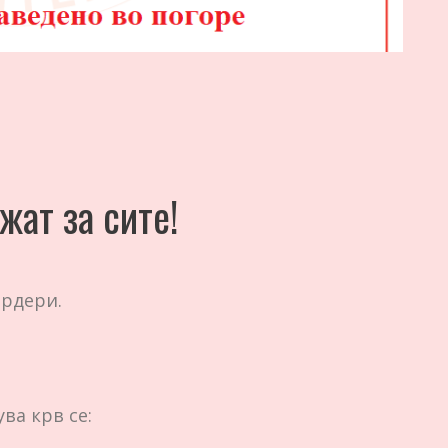
жат за сите!
ордери.
ва крв се: