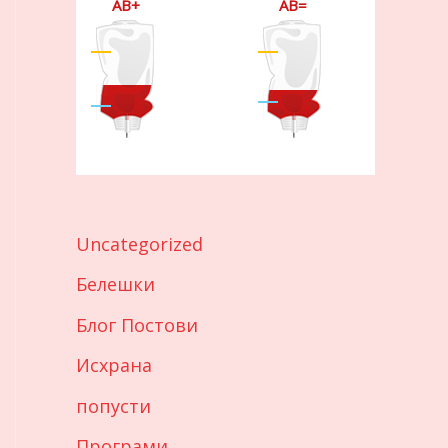
AB+
AB=
Uncategorized
Белешки
Блог Постови
Исхрана
попусти
Програми