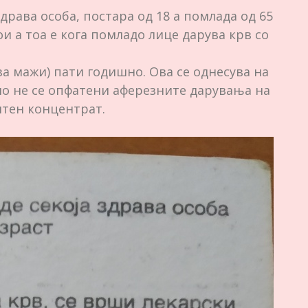
драва особа, постара од 18 а помлада од 65
ои а тоа е кога помладо лице дарува крв со
(за мажи) пати годишно. Ова се однесува на
но не се опфатени аферезните дарувања на
тен концентрат.