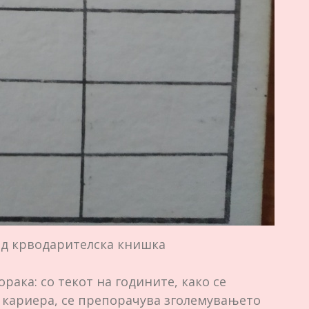
од крводарителска книшка
ака: со текот на годините, како се
а кариера, се препорачува зголемувањето