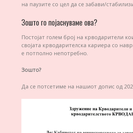
на паузите со цел да се забави/стабилиз
Зошто го појаснуваме ова?
Постојат голем број на крводарители к
својата крводарителска кариера со навр
е потполно непотребно.
Зошто?
Да се потсетиме на нашиот допис од 202