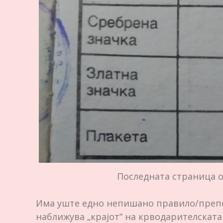
Последната страница 
Има уште едно непишано правило/препор
наближува „крајот“ на крводарителскат