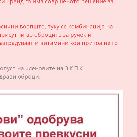
ски бренд го има совршеното решение за
ласични воопшто, туку се комбинација на
присутни во оброците за ручек и
азградуваат и витамини кои притоа не го
пуст на членовите на З.К.П.К.
драви оброци.