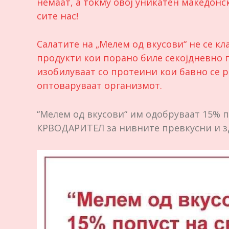
немаат, а токму овој уникатен македон
сите нас!
Салатите на „Мелем од вкусови“ не се к
продукти кои порано биле секојдневно 
изобилуваат со протеини кои бавно се р
оптоваруваат организмот.
“Мелем од вкусови“ им одобруваат 15% по
КРВОДАРИТЕЛ за нивните превкусни и з