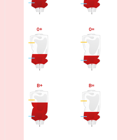
0+
0=
B+
B=