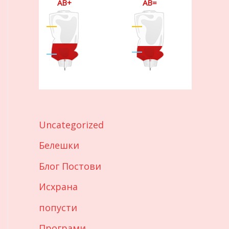
AB+
AB=
Uncategorized
Белешки
Блог Постови
Исхрана
попусти
Програми