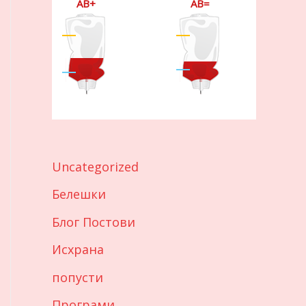
AB+
AB=
Uncategorized
Белешки
Блог Постови
Исхрана
попусти
Програми