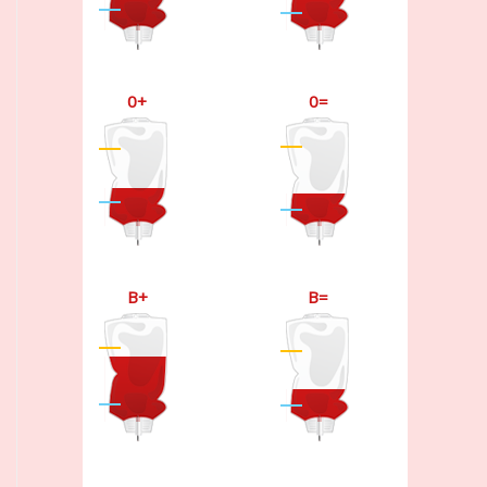
0+
0=
B+
B=