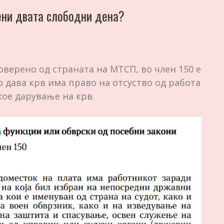
ени двата слободни дена?
оверено од страната на МТСП, во член 150 е
 дава крв има право на отсуство од работа
кое дарување на крв.