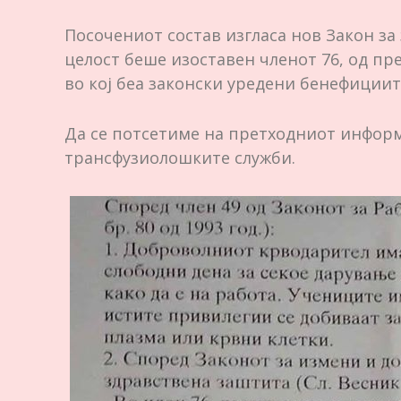
Посочениот состав изгласа нов Закон за
целост беше изоставен членот 76, од пр
во кој беа законски уредени бенефициит
Да се потсетиме на претходниот информ
трансфузиолошките служби.