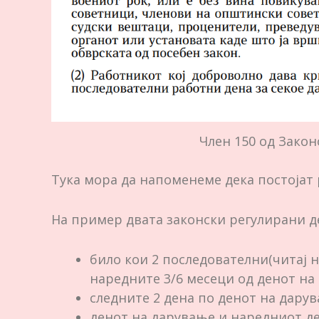
Член 150 од Закон
Тука мора да напоменеме дека постојат
На пример двата законски регулирани де
било кои 2 последователни(читај 
наредните 3/6 месеци од денот на
следните 2 дена по денот на дарув
денот на дарување и наредниот де