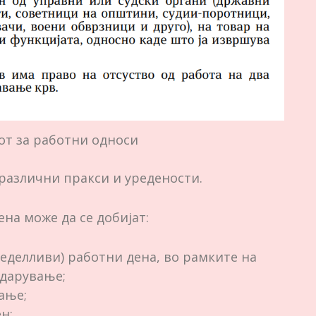
от за работни односи
 различни пракси и уредености.
на може да се добијат:
неделливи) работни дена, во рамките на
 дарување;
ање;
н;