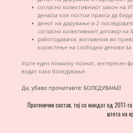
согласно колективниот закон на У
дена(за кои постои пракса да бида
денот на дарување и 2
последовате
согласно колективниот договор на 
работодавачи, воглавном во прива
користење на слободни денови за 
Уште еден помалку познат, интересен фа
водат како боледување.
Да, убаво прочитавте: БОЛЕДУВАЊЕ!
Пратенички состав, тој со мандат од 2011-та
штета на к