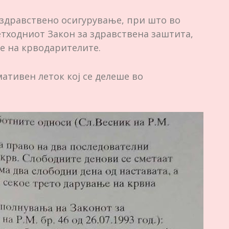
 здравствено осигурување, при што во
етходниот Закон за здравствена заштита,
е на крводарителите.
ативен леток кој се делеше во