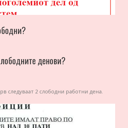
ободни?
 слободните денови?
крв следуваат 2 слободни работни дена.